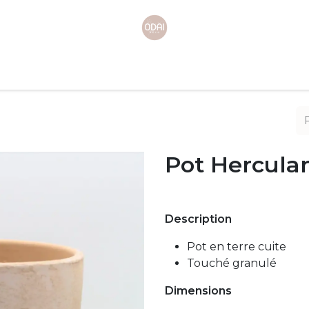
Page d'accueil
Boutique
Contactez-nous
Pot Hercul
Description
Pot en terre cuite
Touché granulé
Dimensions